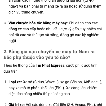
an toàn cao nhưng thời gian thường lâu hơn (từ 4-7
ngày) và bạn phải tự mang xe ra ga hoặc sử dụng thêm
dịch vụ trung chuyển.
Vận chuyển hỏa tốc bằng máy bay:
Chỉ dành cho các
dòng xe cao cấp hoặc nhu cầu cực kỳ gấp, tuy nhiên chi
phí rất cao và thủ tục rút xăng, đóng gỗ cực kỳ nghiêm
ngặt.
2. Bảng giá vận chuyển xe máy từ Nam ra
Bắc phụ thuộc vào yếu tố nào?
Theo hệ thống của
Tín Phát Express
, cước phí được tính
dựa trên:
Loại xe:
Xe số (Sirius, Wave…), xe ga (Vision, AirBlade…),
hay xe mô tô phân khối lớn (PKL). Xe càng lớn, chiếm
diện tích càng nhiều thì phí càng cao.
Giá trị xe:
Với các dòng xe đắt tiền (SH, Vespa, PKL), phí