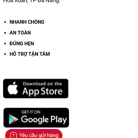
Hòa Xuân, TP Đà Nẵng.
.
NHANH CHÓNG
AN TOÀN
ĐÚNG HẸN
HỖ TRỢ TẬN TÂM