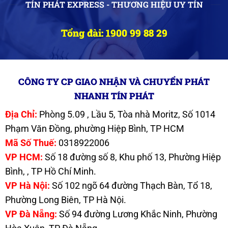
TÍN PHÁT EXPRESS - THƯƠNG HIỆU UY TÍN
Tổng đài: 1900 99 88 29
CÔNG TY CP GIAO NHẬN VÀ CHUYỂN PHÁT
NHANH TÍN PHÁT
Địa Chỉ:
Phòng 5.09 , Lầu 5, Tòa nhà Moritz, Số 1014
Phạm Văn Đồng, phường Hiệp Bình, TP HCM
Mã Số Thuế:
0318922006
VP HCM:
Số 18 đường số 8, Khu phố 13, Phường Hiệp
Bình, , TP Hồ Chí Minh.
VP Hà Nội:
Số 102 ngõ 64 đường Thạch Bàn, Tổ 18,
Phường Long Biên, TP Hà Nội.
VP Đà Nẵng:
Số 94 đường Lương Khắc Ninh, Phường