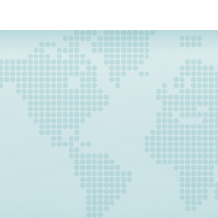
CAM KẾT HỖ TRỢ
Với đội ngũ chăm sóc và hỗ trợ khách hàng chuyên
nghiệp. Chúng tôi luôn có mặt để hỗ trợ một cách
nhanh nhất khi khách hàng cần.
CAM KẾT BỒI THƯỜNG
Cam kết bồi thường nếu hàng hóa của quý khách gặp
vấn đề trong quá trình vận chuyển hoặc chênh lệch
phát sinh trong quá trình xác nhận.