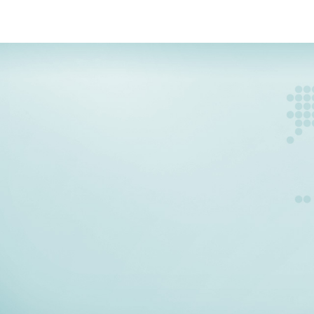
CAM KẾT
CỦA TÍN PHÁT
Tín Phát tự hào là đơn vị vận chuyển trong nước uy tín.
Với đa dạng dịch vụ từ giao hàng nhanh đến giao hàng
hỏa tốc. Với nhiều năm kinh nghiệm trong lĩnh vực vận
chuyển hàng hóa Tín Phát đã và đang là sự lựa chọn của
nhiều khách hàng. Với phương châm Uy Tín là Nền Tảng.
Chúng tôi luôn lấy sự hài lòng của khách hàng làm trọng
tâm phát triển !