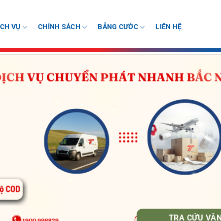
ỊCH VỤ
CHÍNH SÁCH
BẢNG CƯỚC
LIÊN HỆ
TRA CỨU VẬ