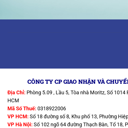
CÔNG TY CP GIAO NHẬN VÀ CHUYỂ
Địa Chỉ:
Phòng 5.09 , Lầu 5, Tòa nhà Moritz, Số 101
HCM
Mã Số Thuế:
0318922006
VP HCM:
Số 18 đường số 8, Khu phố 13, Phường Hiệp 
VP Hà Nội:
Số 102 ngõ 64 đường Thạch Bàn, Tổ 18, P