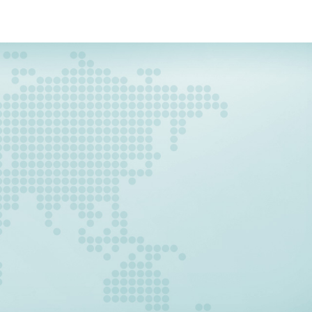
THỜI GIAN VẬN CHUYỂN
Chúng tôi luôn nỗ lực để đảm bảo việc giao nhận với
Khách hàng được nhanh và chuẩn xác. Mang lại lợi ích
tốt nhất cho khách hàng.
GIÁ CƯỚC VẬN CHUYỂN HỢP LÝ
Với cam kết giá vận chuyển luôn ở mức tốt nhất cho
khách hàng. Tín Phát đã, đang và ngày càng nhận
được sự ủng hộ của khách hàng trong và ngoài nước.