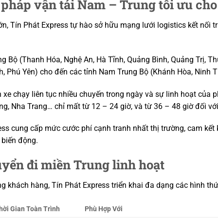
i pháp vận tải Nam – Trung tối ưu ch
ớn, Tín Phát Express tự hào sở hữu mạng lưới logistics kết nối t
g Bộ (Thanh Hóa, Nghệ An, Hà Tĩnh, Quảng Bình, Quảng Trị, Th
, Phú Yên) cho đến các tỉnh Nam Trung Bộ (Khánh Hòa, Ninh T
h xe chạy liên tục nhiều chuyến trong ngày và sự linh hoạt củ
, Nha Trang… chỉ mất từ 12 – 24 giờ, và từ 36 – 48 giờ đối với
ss cung cấp mức cước phí cạnh tranh nhất thị trường, cam kết 
 biến động.
uyển đi miền Trung linh hoạt
g khách hàng, Tín Phát Express triển khai đa dạng các hình th
hời Gian Toàn Trình
Phù Hợp Với