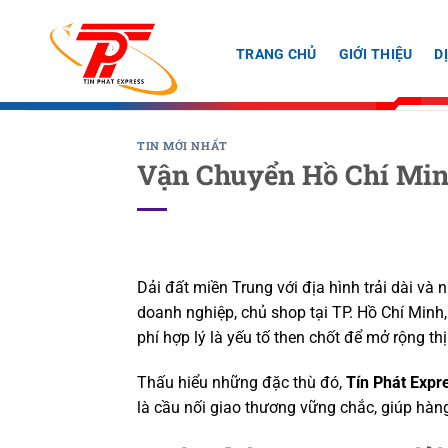
Bỏ
qua
TRANG CHỦ
GIỚI THIỆU
D
nội
dung
TIN MỚI NHẤT
Vận Chuyển Hồ Chí Min
Dải đất miền Trung với địa hình trải dài và n
doanh nghiệp, chủ shop tại TP. Hồ Chí Minh
phí hợp lý là yếu tố then chốt để mở rộng thị
Thấu hiểu những đặc thù đó,
Tín Phát Expr
là cầu nối giao thương vững chắc, giúp hà