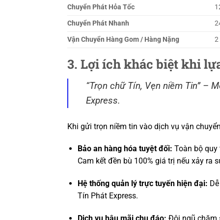
Chuyển Phát Hỏa Tốc
1
Chuyển Phát Nhanh
2
Vận Chuyển Hàng Gom / Hàng Nặng
2
3. Lợi ích khác biệt khi l
“Trọn chữ Tín, Vẹn niềm Tin” – Mỗ
Express.
Khi gửi trọn niềm tin vào dịch vụ vận chuy
Bảo an hàng hóa tuyệt đối:
Toàn bộ quy t
Cam kết đền bù 100% giá trị nếu xảy ra s
Hệ thống quản lý trực tuyến hiện đại:
Dễ 
Tín Phát Express.
Dịch vụ hậu mãi chu đáo:
Đội ngũ chăm s