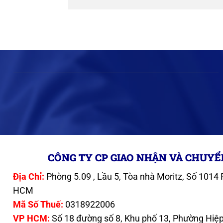
CÔNG TY CP GIAO NHẬN VÀ CHUYỂ
Địa Chỉ:
Phòng 5.09 , Lầu 5, Tòa nhà Moritz, Số 101
HCM
Mã Số Thuế:
0318922006
VP HCM:
Số 18 đường số 8, Khu phố 13, Phường Hiệp 