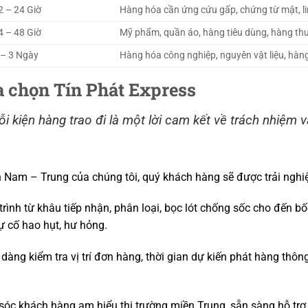
2 – 24 Giờ
Hàng hóa cần ứng cứu gấp, chứng từ mật, linh
4 – 48 Giờ
Mỹ phẩm, quần áo, hàng tiêu dùng, hàng th
 – 3 Ngày
Hàng hóa công nghiệp, nguyên vật liệu, hàng
ựa chọn Tín Phát Express
i kiện hàng trao đi là một lời cam kết về trách nhiệm 
ển Nam – Trung của chúng tôi, quý khách hàng sẽ được trải nghi
rình từ khâu tiếp nhận, phân loại, bọc lót chống sốc cho đến bố
ự cố hao hụt, hư hỏng.
dàng kiểm tra vị trí đơn hàng, thời gian dự kiến phát hàng thôn
óc khách hàng am hiểu thị trường miền Trung, sẵn sàng hỗ trợ 