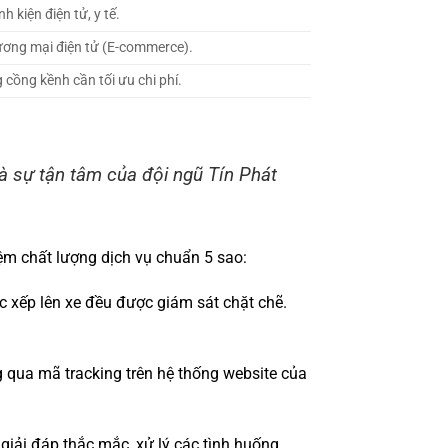
 kiện điện tử, y tế.
ương mại điện tử (E-commerce).
 cồng kềnh cần tối ưu chi phí.
và sự tận tâm của đội ngũ Tín Phát
ệm chất lượng dịch vụ chuẩn 5 sao:
c xếp lên xe đều được giám sát chặt chẽ.
g qua mã tracking trên hệ thống website của
giải đáp thắc mắc, xử lý các tình huống