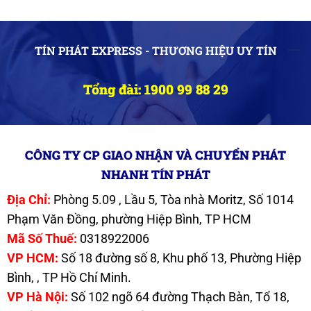
TÍN PHÁT EXPRESS - THƯƠNG HIỆU UY TÍN
Tổng đài: 1900 99 88 29
CÔNG TY CP GIAO NHẬN VÀ CHUYỂN PHÁT
NHANH TÍN PHÁT
Địa Chỉ:
Phòng 5.09 , Lầu 5, Tòa nhà Moritz, Số 1014
Phạm Văn Đồng, phường Hiệp Bình, TP HCM
Mã Số Thuế:
0318922006
VP HCM:
Số 18 đường số 8, Khu phố 13, Phường Hiệp
Bình, , TP Hồ Chí Minh.
VP Hà Nội:
Số 102 ngõ 64 đường Thạch Bàn, Tổ 18,