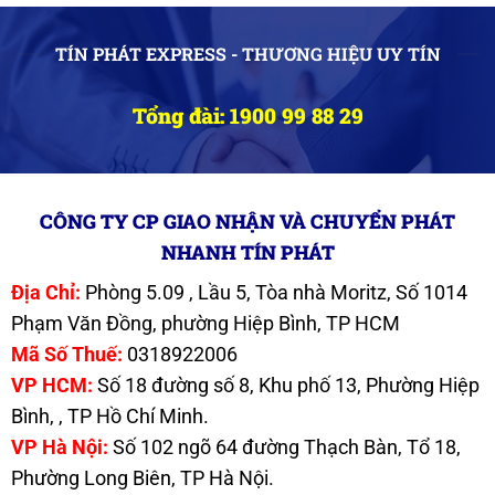
TÍN PHÁT EXPRESS - THƯƠNG HIỆU UY TÍN
Tổng đài: 1900 99 88 29
CÔNG TY CP GIAO NHẬN VÀ CHUYỂN PHÁT
NHANH TÍN PHÁT
Địa Chỉ:
Phòng 5.09 , Lầu 5, Tòa nhà Moritz, Số 1014
Phạm Văn Đồng, phường Hiệp Bình, TP HCM
Mã Số Thuế:
0318922006
VP HCM:
Số 18 đường số 8, Khu phố 13, Phường Hiệp
Bình, , TP Hồ Chí Minh.
VP Hà Nội:
Số 102 ngõ 64 đường Thạch Bàn, Tổ 18,
Phường Long Biên, TP Hà Nội.