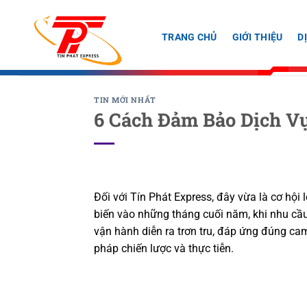
Bỏ
qua
TRANG CHỦ
GIỚI THIỆU
D
nội
dung
TIN MỚI NHẤT
6 Cách Đảm Bảo Dịch Vụ
Đối với Tín Phát Express, đây vừa là cơ hội 
biến vào những tháng cuối năm, khi nhu cầ
vận hành diễn ra trơn tru, đáp ứng đúng ca
pháp chiến lược và thực tiễn.