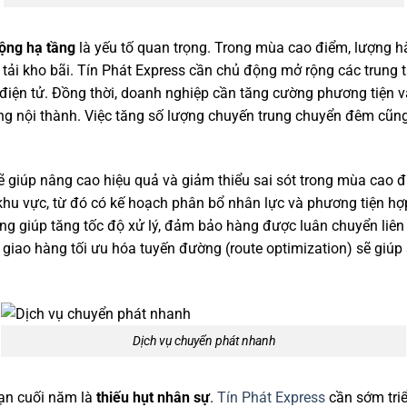
rộng hạ tầng
là yếu tố quan trọng. Trong mùa cao điểm, lượng hà
 tải kho bãi. Tín Phát Express cần chủ động mở rộng các trung 
iện tử. Đồng thời, doanh nghiệp cần tăng cường phương tiện vận
g nội thành. Việc tăng số lượng chuyến trung chuyển đêm cũng 
 giúp nâng cao hiệu quả và giảm thiểu sai sót trong mùa cao đ
u vực, từ đó có kế hoạch phân bổ nhân lực và phương tiện hợp l
ũng giúp tăng tốc độ xử lý, đảm bảo hàng được luân chuyển liên
ồ giao hàng tối ưu hóa tuyến đường (route optimization) sẽ giúp 
Dịch vụ chuyển phát nhanh
oạn cuối năm là
thiếu hụt nhân sự
.
Tín Phát Express
cần sớm triể